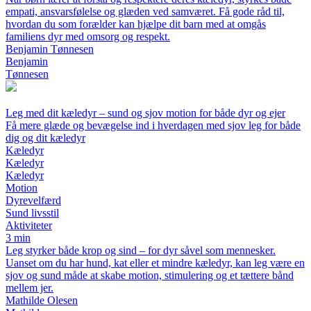
empati, ansvarsfølelse og glæden ved samværet. Få gode råd til,
hvordan du som forælder kan hjælpe dit barn med at omgås
familiens dyr med omsorg og respekt.
Benjamin Tønnesen
Benjamin
Tønnesen
Leg med dit kæledyr – sund og sjov motion for både dyr og ejer
Få mere glæde og bevægelse ind i hverdagen med sjov leg for både
dig og dit kæledyr
Kæledyr
Kæledyr
Kæledyr
Motion
Dyrevelfærd
Sund livsstil
Aktiviteter
3 min
Leg styrker både krop og sind – for dyr såvel som mennesker.
Uanset om du har hund, kat eller et mindre kæledyr, kan leg være en
sjov og sund måde at skabe motion, stimulering og et tættere bånd
mellem jer.
Mathilde Olesen