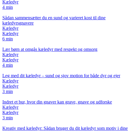
Kæledyr
4 min
Sådan sammensætter du en sund og varieret kost til dine
kæledyrsgnavere
Kæledyr
Kæledyr
6 min
Lær børn at omgås kæledyr med respekt og omsorg
Kæledyr
Kæledyr
4 min
Leg med dit kæledyr – sund og sjov motion for både dyr og ejer
Kæledyr
Kæledyr
3 min
Indret et bur, hvor din gnaver kan grave, gnave og udforske
Kæledyr
Kæledyr
3 min
Kreativ med kæledyr: Sådan bruger du dit kæledyr som motiv i dine