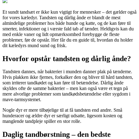
Et sundt tandsæt er ikke kun vigtigt for mennesker – det gælder også
for vores kæledyr. Tandsten og dårlig ånde er blandt de mest
almindelige problemer hos både hunde og katte, og de kan føre til
smerter, infektioner og i værste fald tab af tænder. Heldigvis kan du
med enkle vaner og lidt opmærksomhed forebygge de fleste
problemer, før de opstår. Her får du en guide til, hvordan du holder
dit kæledyrs mund sund og frisk.
Hvorfor opstår tandsten og dårlig ånde?
Tandsten dannes, når bakterier i munden danner plak på tænderne.
Hvis plakken ikke fjernes, forkalker den og bliver til hård tandsten,
som irriterer tandkødet og kan føre til betændelse. Dårlig ånde
skyldes ofte de samme bakterier – men kan også være et tegn på
mere alvorlige problemer som tandkødsbetændelse eller sygdom i
mave-tarmsystemet.
Nogle dyr er mere tilbøjelige til at få tandsten end andre. Små
hunderacer og ældre dyr er særligt udsatte, ligesom kosten og
manglende tandpleje spiller en stor rolle.
Daglig tandbørstning – den bedste