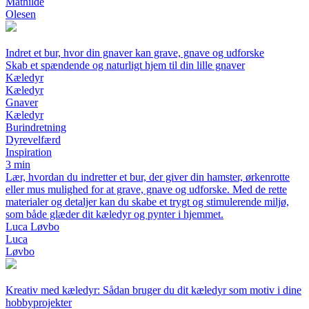
Mathilde
Olesen
Indret et bur, hvor din gnaver kan grave, gnave og udforske
Skab et spændende og naturligt hjem til din lille gnaver
Kæledyr
Kæledyr
Gnaver
Kæledyr
Burindretning
Dyrevelfærd
Inspiration
3 min
Lær, hvordan du indretter et bur, der giver din hamster, ørkenrotte
eller mus mulighed for at grave, gnave og udforske. Med de rette
materialer og detaljer kan du skabe et trygt og stimulerende miljø,
som både glæder dit kæledyr og pynter i hjemmet.
Luca Løvbo
Luca
Løvbo
Kreativ med kæledyr: Sådan bruger du dit kæledyr som motiv i dine
hobbyprojekter