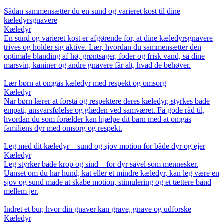
Sådan sammensætter du en sund og varieret kost til dine
kæledyrsgnavere
Kæledyr
En sund og varieret kost er afgørende for, at dine kæledyrsgnavere
trives og holder sig aktive. Lær, hvordan du sammensætter den
optimale blanding af hø, grøntsager, foder og frisk vand, så dine
marsvin, kaniner og andre gnavere får alt, hvad de behøver.
Lær børn at omgås kæledyr med respekt og omsorg
Kæledyr
Når børn lærer at forstå og respektere deres kæledyr, styrkes både
empati, ansvarsfølelse og glæden ved samværet. Få gode råd til,
hvordan du som forælder kan hjælpe dit barn med at omgås
familiens dyr med omsorg og respekt.
Leg med dit kæledyr – sund og sjov motion for både dyr og ejer
Kæledyr
Leg styrker både krop og sind – for dyr såvel som mennesker.
Uanset om du har hund, kat eller et mindre kæledyr, kan leg være en
sjov og sund måde at skabe motion, stimulering og et tættere bånd
mellem jer.
Indret et bur, hvor din gnaver kan grave, gnave og udforske
Kæledyr