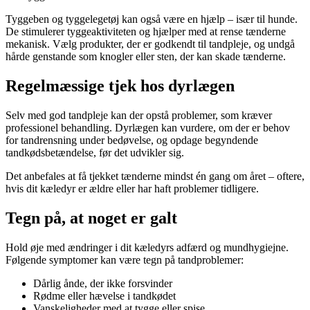
Tyggeben og tyggelegetøj kan også være en hjælp – især til hunde.
De stimulerer tyggeaktiviteten og hjælper med at rense tænderne
mekanisk. Vælg produkter, der er godkendt til tandpleje, og undgå
hårde genstande som knogler eller sten, der kan skade tænderne.
Regelmæssige tjek hos dyrlægen
Selv med god tandpleje kan der opstå problemer, som kræver
professionel behandling. Dyrlægen kan vurdere, om der er behov
for tandrensning under bedøvelse, og opdage begyndende
tandkødsbetændelse, før det udvikler sig.
Det anbefales at få tjekket tænderne mindst én gang om året – oftere,
hvis dit kæledyr er ældre eller har haft problemer tidligere.
Tegn på, at noget er galt
Hold øje med ændringer i dit kæledyrs adfærd og mundhygiejne.
Følgende symptomer kan være tegn på tandproblemer:
Dårlig ånde, der ikke forsvinder
Rødme eller hævelse i tandkødet
Vanskeligheder med at tygge eller spise