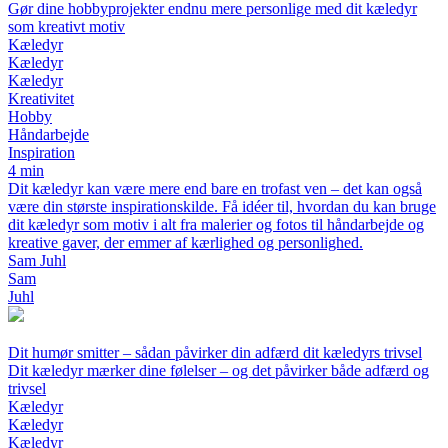
Gør dine hobbyprojekter endnu mere personlige med dit kæledyr
som kreativt motiv
Kæledyr
Kæledyr
Kæledyr
Kreativitet
Hobby
Håndarbejde
Inspiration
4 min
Dit kæledyr kan være mere end bare en trofast ven – det kan også
være din største inspirationskilde. Få idéer til, hvordan du kan bruge
dit kæledyr som motiv i alt fra malerier og fotos til håndarbejde og
kreative gaver, der emmer af kærlighed og personlighed.
Sam Juhl
Sam
Juhl
Dit humør smitter – sådan påvirker din adfærd dit kæledyrs trivsel
Dit kæledyr mærker dine følelser – og det påvirker både adfærd og
trivsel
Kæledyr
Kæledyr
Kæledyr