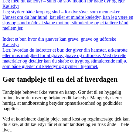
Leg med dit kæledyr – sund og sjov motion for både dyr og ejer
Kæledyr
Leg styrker både krop og sind – for dyr såvel som mennesker.
Uanset om du har hund, kat eller et mindre kæledyr, kan leg være en
sjov og sund måde at skabe motion, stimulering og et tættere bånd
mellem jer.
Indret et bur, hvor din gnaver kan grave, gnave og udforske
Kæledyr
Lær, hvordan du indretter et bur, der giver din hamster, ørkenrotte
eller mus mulighed for at grave, gnave og udforske. Med de rette
materialer og detaljer kan du skabe et trygt og stimulerende miljø,
som både glæder dit kæledyr og pynter i hjemmet.
Gør tandpleje til en del af hverdagen
Tandpleje behøver ikke være en kamp. Gør det til en hyggelig
rutine, hvor du roser og belønner dit kæledyr. Mange dyr lærer
hurtigt, at tandbørstning betyder opmærksomhed og godbidder
bagefter.
Ved at kombinere daglig pleje, sund kost og regelmæssige tjek kan
du sikre, at dit kæledyr får et sundt tandsæt og en frisk ånde – hele
livet.