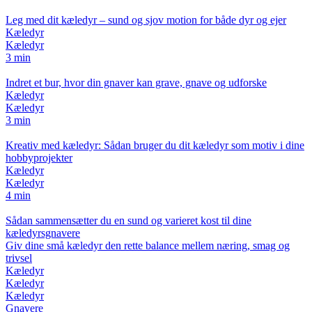
Leg med dit kæledyr – sund og sjov motion for både dyr og ejer
Kæledyr
Kæledyr
3 min
Indret et bur, hvor din gnaver kan grave, gnave og udforske
Kæledyr
Kæledyr
3 min
Kreativ med kæledyr: Sådan bruger du dit kæledyr som motiv i dine
hobbyprojekter
Kæledyr
Kæledyr
4 min
Sådan sammensætter du en sund og varieret kost til dine
kæledyrsgnavere
Giv dine små kæledyr den rette balance mellem næring, smag og
trivsel
Kæledyr
Kæledyr
Kæledyr
Gnavere