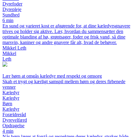
Dyrefoder
Dyrepleje
Sundhed
6 min
En sund og varieret kost er afgørende for, at dine kæledyrsgnavere
trives og holder sig aktive. Lær, hvordan du sammensætter den
optimale blanding af hø, grøntsager, foder og frisk vand, så dine
marsvin, kaniner og andre gnavere får alt, hvad de behøver.
Mikkel Leth
Mikkel
Leth
Lær børn at omgås kæledyr med respekt og omsorg
Skab et trygt og kærligt samspil mellem børn og deres firbenede
venner
Kæledyr
Kæledyr
Børn
Kæledyr
Forældreråd
Dyrevelfærd
Opdragelse
4 min
Når børn lærer at forstå og respektere deres kæledyr, styrkes både