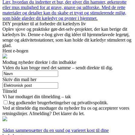
Lær, hvordan du indretter et bur, der giver din hamster, ørkenrotte
eller mus mulighed for at grave, gnave og udforske. Med de rette
materialer og detaljer kan du skabe et trygt og stimulerende miljø,
som både glæder dit kæledyr og pynter i hjemmet.
DIY projekter til at forbedre dit kæledyrs liv
Oplev sjove og praktiske gør-det-selv-projekter, der kan berige dit
kæledyrs liv. Denne e-bog giver dig idéer til hjemmelavede legetøj,
senge og aktivitetsstationer, som kan holde dit kæledyr stimuleret og
glad.
Hent e-bogen
Modtag nyheder direkte i din indbakke
Viden du kan bruge med det samme – sendt direkte til dig.
Skriv din mail her
Tilmeld
Vi har modtaget din tilmelding – tak
Jeg godkender brugerbetingelser og privatlivspolitik.
Ved at tilmelde dig modtager du nyheder fra os og accepterer vores
retningslinjer. Afmelding? Det klarer du let.
Sådan sammensætter du en sund og varieret kost til dine