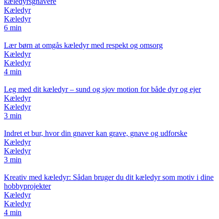
kæledyrsgnavere
Kæledyr
Kæledyr
6 min
Lær børn at omgås kæledyr med respekt og omsorg
Kæledyr
Kæledyr
4 min
Leg med dit kæledyr – sund og sjov motion for både dyr og ejer
Kæledyr
Kæledyr
3 min
Indret et bur, hvor din gnaver kan grave, gnave og udforske
Kæledyr
Kæledyr
3 min
Kreativ med kæledyr: Sådan bruger du dit kæledyr som motiv i dine
hobbyprojekter
Kæledyr
Kæledyr
4 min