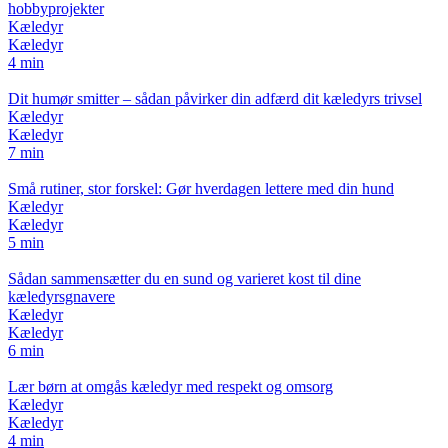
hobbyprojekter
Kæledyr
Kæledyr
4 min
Dit humør smitter – sådan påvirker din adfærd dit kæledyrs trivsel
Kæledyr
Kæledyr
7 min
Små rutiner, stor forskel: Gør hverdagen lettere med din hund
Kæledyr
Kæledyr
5 min
Sådan sammensætter du en sund og varieret kost til dine
kæledyrsgnavere
Kæledyr
Kæledyr
6 min
Lær børn at omgås kæledyr med respekt og omsorg
Kæledyr
Kæledyr
4 min