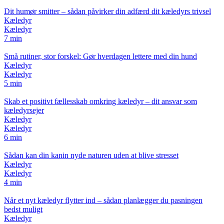
Dit humør smitter – sådan påvirker din adfærd dit kæledyrs trivsel
Kæledyr
Kæledyr
7 min
Små rutiner, stor forskel: Gør hverdagen lettere med din hund
Kæledyr
Kæledyr
5 min
Skab et positivt fællesskab omkring kæledyr – dit ansvar som
kæledyrsejer
Kæledyr
Kæledyr
6 min
Sådan kan din kanin nyde naturen uden at blive stresset
Kæledyr
Kæledyr
4 min
Når et nyt kæledyr flytter ind – sådan planlægger du pasningen
bedst muligt
Kæledyr