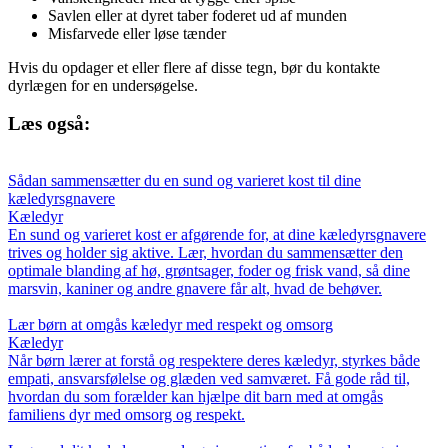
Savlen eller at dyret taber foderet ud af munden
Misfarvede eller løse tænder
Hvis du opdager et eller flere af disse tegn, bør du kontakte
dyrlægen for en undersøgelse.
Læs også:
Sådan sammensætter du en sund og varieret kost til dine
kæledyrsgnavere
Kæledyr
En sund og varieret kost er afgørende for, at dine kæledyrsgnavere
trives og holder sig aktive. Lær, hvordan du sammensætter den
optimale blanding af hø, grøntsager, foder og frisk vand, så dine
marsvin, kaniner og andre gnavere får alt, hvad de behøver.
Lær børn at omgås kæledyr med respekt og omsorg
Kæledyr
Når børn lærer at forstå og respektere deres kæledyr, styrkes både
empati, ansvarsfølelse og glæden ved samværet. Få gode råd til,
hvordan du som forælder kan hjælpe dit barn med at omgås
familiens dyr med omsorg og respekt.