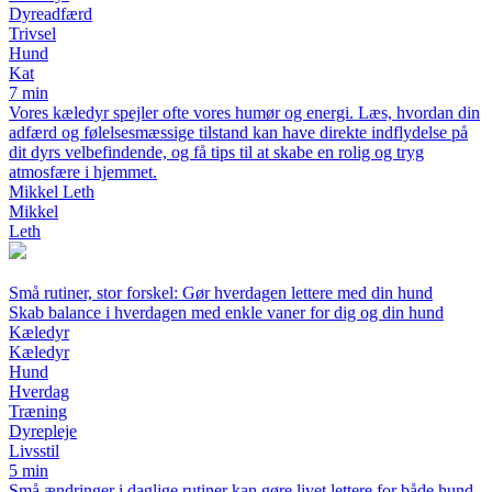
Dyreadfærd
Trivsel
Hund
Kat
7 min
Vores kæledyr spejler ofte vores humør og energi. Læs, hvordan din
adfærd og følelsesmæssige tilstand kan have direkte indflydelse på
dit dyrs velbefindende, og få tips til at skabe en rolig og tryg
atmosfære i hjemmet.
Mikkel Leth
Mikkel
Leth
Små rutiner, stor forskel: Gør hverdagen lettere med din hund
Skab balance i hverdagen med enkle vaner for dig og din hund
Kæledyr
Kæledyr
Hund
Hverdag
Træning
Dyrepleje
Livsstil
5 min
Små ændringer i daglige rutiner kan gøre livet lettere for både hund