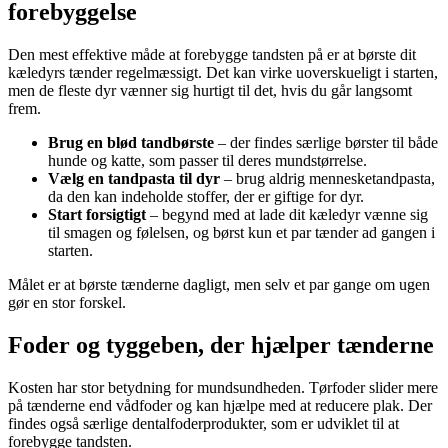
forebyggelse
Den mest effektive måde at forebygge tandsten på er at børste dit
kæledyrs tænder regelmæssigt. Det kan virke uoverskueligt i starten,
men de fleste dyr vænner sig hurtigt til det, hvis du går langsomt
frem.
Brug en blød tandbørste
– der findes særlige børster til både
hunde og katte, som passer til deres mundstørrelse.
Vælg en tandpasta til dyr
– brug aldrig mennesketandpasta,
da den kan indeholde stoffer, der er giftige for dyr.
Start forsigtigt
– begynd med at lade dit kæledyr vænne sig
til smagen og følelsen, og børst kun et par tænder ad gangen i
starten.
Målet er at børste tænderne dagligt, men selv et par gange om ugen
gør en stor forskel.
Foder og tyggeben, der hjælper tænderne
Kosten har stor betydning for mundsundheden. Tørfoder slider mere
på tænderne end vådfoder og kan hjælpe med at reducere plak. Der
findes også særlige dentalfoderprodukter, som er udviklet til at
forebygge tandsten.