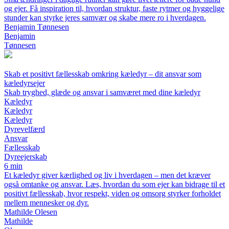
og ejer. Få inspiration til, hvordan struktur, faste rytmer og hyggelige
stunder kan styrke jeres samvær og skabe mere ro i hverdagen.
Benjamin Tønnesen
Benjamin
Tønnesen
Skab et positivt fællesskab omkring kæledyr – dit ansvar som
kæledyrsejer
Skab tryghed, glæde og ansvar i samværet med dine kæledyr
Kæledyr
Kæledyr
Kæledyr
Dyrevelfærd
Ansvar
Fællesskab
Dyreejerskab
6 min
Et kæledyr giver kærlighed og liv i hverdagen – men det kræver
også omtanke og ansvar. Læs, hvordan du som ejer kan bidrage til et
positivt fællesskab, hvor respekt, viden og omsorg styrker forholdet
mellem mennesker og dyr.
Mathilde Olesen
Mathilde