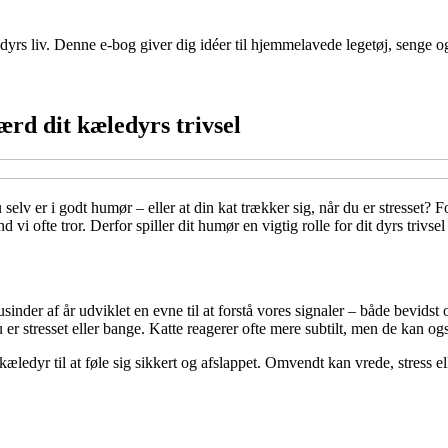
dyrs liv. Denne e-bog giver dig idéer til hjemmelavede legetøj, senge og
ærd dit kæledyrs trivsel
selv er i godt humør – eller at din kat trækker sig, når du er stresset? F
i ofte tror. Derfor spiller dit humør en vigtig rolle for dit dyrs trivse
nder af år udviklet en evne til at forstå vores signaler – både bevidst
er stresset eller bange. Katte reagerer ofte mere subtilt, men de kan og
kæledyr til at føle sig sikkert og afslappet. Omvendt kan vrede, stress e