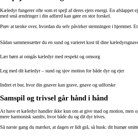
Kæledyr fungerer ofte som et spejl af deres ejers energi. En afslappet eje
med små ændringer i din adfærd kan gøre en stor forskel.
Prøv at tænke over, hvordan du selv påvirker stemningen i hjemmet. Et 
Sådan sammensætter du en sund og varieret kost til dine kæledyrsgnav
Lær børn at omgås kæledyr med respekt og omsorg
Leg med dit kæledyr – sund og sjov motion for både dyr og ejer
Indret et bur, hvor din gnaver kan grave, gnave og udforske
Samspil og trivsel går hånd i hånd
At have et kæledyr handler ikke kun om at give mad og motion, men og
mere harmonisk samliv, hvor både du og dit dyr trives.
Så næste gang du mærker, at dagen er lidt grå, så husk: dit humør smitte