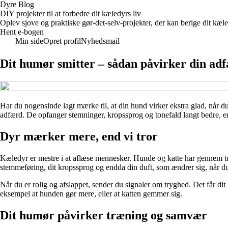
Dyre Blog
DIY projekter til at forbedre dit kæledyrs liv
Oplev sjove og praktiske gør-det-selv-projekter, der kan berige dit kæle
Hent e-bogen
Min side
Opret profil
Nyhedsmail
Dit humør smitter – sådan påvirker din adf
Har du nogensinde lagt mærke til, at din hund virker ekstra glad, når du 
adfærd. De opfanger stemninger, kropssprog og tonefald langt bedre, end v
Dyr mærker mere, end vi tror
Kæledyr er mestre i at aflæse mennesker. Hunde og katte har gennem tusi
stemmeføring, dit kropssprog og endda din duft, som ændrer sig, når du 
Når du er rolig og afslappet, sender du signaler om tryghed. Det får dit 
eksempel at hunden gør mere, eller at katten gemmer sig.
Dit humør påvirker træning og samvær