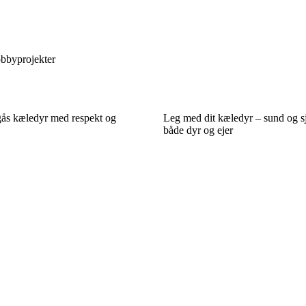
obbyprojekter
ås kæledyr med respekt og
Leg med dit kæledyr – sund og s
både dyr og ejer