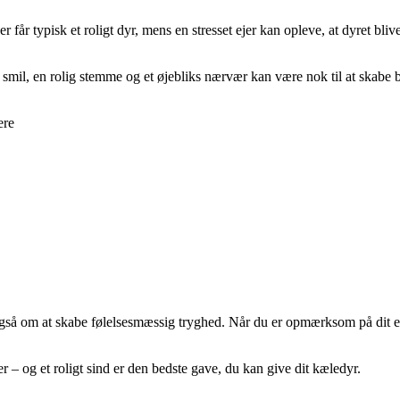
r får typisk et roligt dyr, mens en stresset ejer kan opleve, at dyret bli
smil, en rolig stemme og et øjebliks nærvær kan være nok til at skabe b
ere
så om at skabe følelsesmæssig tryghed. Når du er opmærksom på dit ege
r – og et roligt sind er den bedste gave, du kan give dit kæledyr.