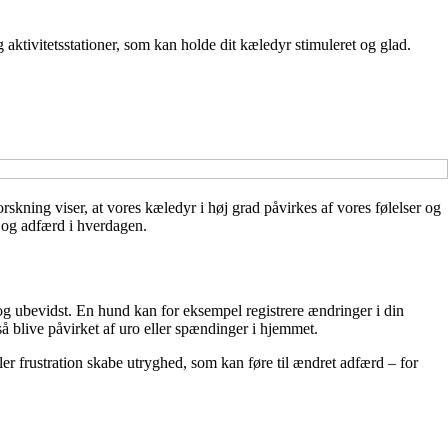
 aktivitetsstationer, som kan holde dit kæledyr stimuleret og glad.
orskning viser, at vores kæledyr i høj grad påvirkes af vores følelser og
l og adfærd i hverdagen.
 og ubevidst. En hund kan for eksempel registrere ændringer i din
så blive påvirket af uro eller spændinger i hjemmet.
ller frustration skabe utryghed, som kan føre til ændret adfærd – for