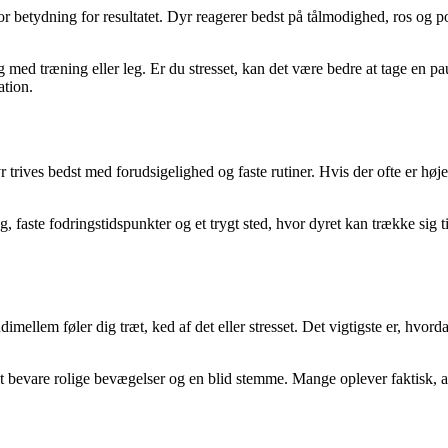
or betydning for resultatet. Dyr reagerer bedst på tålmodighed, ros og pos
 med træning eller leg. Er du stresset, kan det være bedre at tage en p
ation.
r trives bedst med forudsigelighed og faste rutiner. Hvis der ofte er høje
faste fodringstidspunkter og et trygt sted, hvor dyret kan trække sig ti
imellem føler dig træt, ked af det eller stresset. Det vigtigste er, hvorda
t bevare rolige bevægelser og en blid stemme. Mange oplever faktisk, at