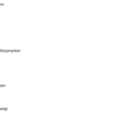
ere
obbyprojekter
ejer
uligt