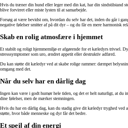
Hvis du træner din hund eller leger med din kat, har din sindstilstand st
blive forvirret eller miste lysten til at samarbejde.
Forsøg at være bevidst om, hvordan du selv har det, inden du går i gang
negative følelser smitter af på dit dyr – og du får en mere harmonisk rel
Skab en rolig atmosfære i hjemmet
Et stabilt og roligt hjemmemiljø er afgørende for et kæledyrs trivsel. Dy
stresssymptomer som uro, ændret appetit eller destruktiv adfærd.
Du kan støtte dit kæledyr ved at skabe rolige rammer: dæmpet belysning, 
omgang med det.
Når du selv har en dårlig dag
Ingen kan være i godt humør hele tiden, og det er helt naturligt, at du ind
dine følelser, men de mærker stemningen.
Hvis du har en dårlig dag, kan du stadig give dit kæledyr tryghed ved a
støtte, hvor både menneske og dyr får det bedre.
Et spejl af din energi