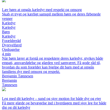
Lær børn at omgås kæledyr med respekt og omsorg
Skab et trygt og kærligt samspil mellem børn og deres firbenede
venner
Kæledyr
Kæledyr
Børn
Kæledyr
Forældreråd
Dyrevelfærd
Opdragelse
4 min
Når børn lærer at forstå og respektere deres kæledyr, styrkes både
empati, ansvarsfølelse og glæden ved samværet. Få gode råd til,
hvordan du som forælder kan hjælpe dit barn med at omgås
familiens dyr med omsorg og respekt.
Benjamin Tønnesen
Benjamin
Tønnesen
Leg med dit kæledyr – sund og sjov motion for både dyr og ejer
Få mere glæde og bevægelse ind i hverdagen med sjov leg for både
dig og dit kæledyr