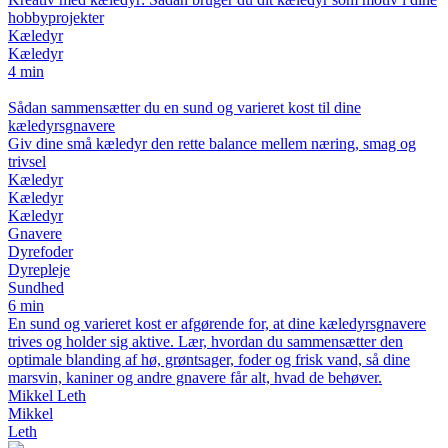
hobbyprojekter
Kæledyr
Kæledyr
4 min
Sådan sammensætter du en sund og varieret kost til dine
kæledyrsgnavere
Giv dine små kæledyr den rette balance mellem næring, smag og
trivsel
Kæledyr
Kæledyr
Kæledyr
Gnavere
Dyrefoder
Dyrepleje
Sundhed
6 min
En sund og varieret kost er afgørende for, at dine kæledyrsgnavere
trives og holder sig aktive. Lær, hvordan du sammensætter den
optimale blanding af hø, grøntsager, foder og frisk vand, så dine
marsvin, kaniner og andre gnavere får alt, hvad de behøver.
Mikkel Leth
Mikkel
Leth