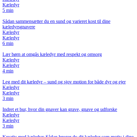
Kæledyr
5 min
Sådan sammensætter du en sund og varieret kost til dine
kæledyrsgnavere
Kæledyr
Kæledyr
6 min
Lær børn at omgås kæledyr med respekt og omsorg
Kæledyr
Kæledyr
4 min
Leg med dit kæledyr – sund og sjov motion for både dyr og ejer
Kæledyr
Kæledyr
3 min
Indret et bur, hvor din gnaver kan grave, gnave og udforske
Kæledyr
Kæledyr
3 min
Kreativ med kæledyr: Sådan bruger du dit kæledyr som motiv i dine