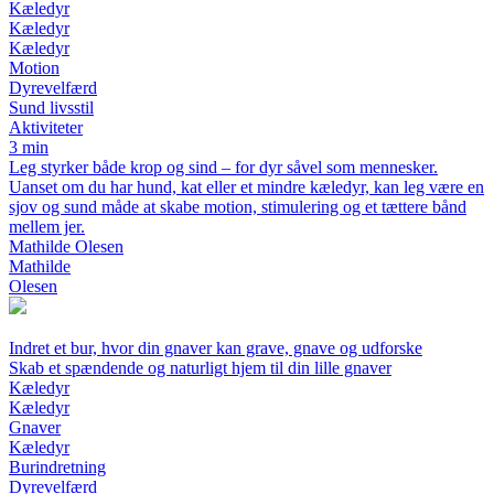
Kæledyr
Kæledyr
Kæledyr
Motion
Dyrevelfærd
Sund livsstil
Aktiviteter
3 min
Leg styrker både krop og sind – for dyr såvel som mennesker.
Uanset om du har hund, kat eller et mindre kæledyr, kan leg være en
sjov og sund måde at skabe motion, stimulering og et tættere bånd
mellem jer.
Mathilde Olesen
Mathilde
Olesen
Indret et bur, hvor din gnaver kan grave, gnave og udforske
Skab et spændende og naturligt hjem til din lille gnaver
Kæledyr
Kæledyr
Gnaver
Kæledyr
Burindretning
Dyrevelfærd