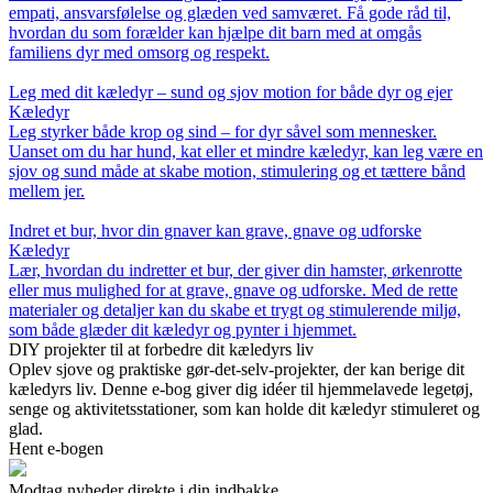
empati, ansvarsfølelse og glæden ved samværet. Få gode råd til,
hvordan du som forælder kan hjælpe dit barn med at omgås
familiens dyr med omsorg og respekt.
Leg med dit kæledyr – sund og sjov motion for både dyr og ejer
Kæledyr
Leg styrker både krop og sind – for dyr såvel som mennesker.
Uanset om du har hund, kat eller et mindre kæledyr, kan leg være en
sjov og sund måde at skabe motion, stimulering og et tættere bånd
mellem jer.
Indret et bur, hvor din gnaver kan grave, gnave og udforske
Kæledyr
Lær, hvordan du indretter et bur, der giver din hamster, ørkenrotte
eller mus mulighed for at grave, gnave og udforske. Med de rette
materialer og detaljer kan du skabe et trygt og stimulerende miljø,
som både glæder dit kæledyr og pynter i hjemmet.
DIY projekter til at forbedre dit kæledyrs liv
Oplev sjove og praktiske gør-det-selv-projekter, der kan berige dit
kæledyrs liv. Denne e-bog giver dig idéer til hjemmelavede legetøj,
senge og aktivitetsstationer, som kan holde dit kæledyr stimuleret og
glad.
Hent e-bogen
Modtag nyheder direkte i din indbakke