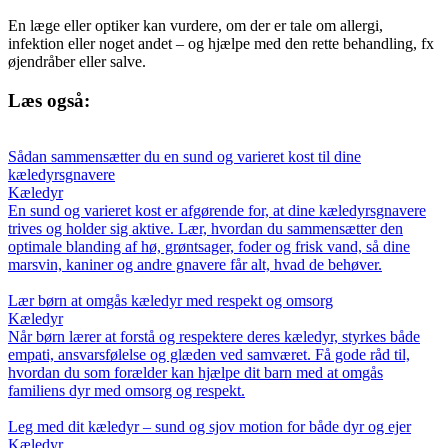
En læge eller optiker kan vurdere, om der er tale om allergi,
infektion eller noget andet – og hjælpe med den rette behandling, fx
øjendråber eller salve.
Læs også:
Sådan sammensætter du en sund og varieret kost til dine
kæledyrsgnavere
Kæledyr
En sund og varieret kost er afgørende for, at dine kæledyrsgnavere
trives og holder sig aktive. Lær, hvordan du sammensætter den
optimale blanding af hø, grøntsager, foder og frisk vand, så dine
marsvin, kaniner og andre gnavere får alt, hvad de behøver.
Lær børn at omgås kæledyr med respekt og omsorg
Kæledyr
Når børn lærer at forstå og respektere deres kæledyr, styrkes både
empati, ansvarsfølelse og glæden ved samværet. Få gode råd til,
hvordan du som forælder kan hjælpe dit barn med at omgås
familiens dyr med omsorg og respekt.
Leg med dit kæledyr – sund og sjov motion for både dyr og ejer
Kæledyr