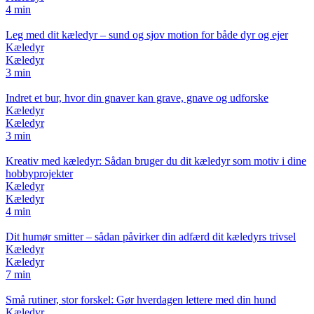
4 min
Leg med dit kæledyr – sund og sjov motion for både dyr og ejer
Kæledyr
Kæledyr
3 min
Indret et bur, hvor din gnaver kan grave, gnave og udforske
Kæledyr
Kæledyr
3 min
Kreativ med kæledyr: Sådan bruger du dit kæledyr som motiv i dine
hobbyprojekter
Kæledyr
Kæledyr
4 min
Dit humør smitter – sådan påvirker din adfærd dit kæledyrs trivsel
Kæledyr
Kæledyr
7 min
Små rutiner, stor forskel: Gør hverdagen lettere med din hund
Kæledyr