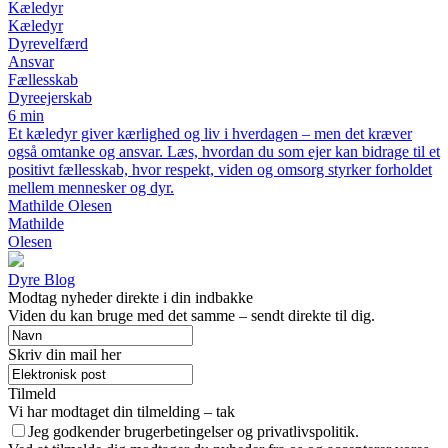
Kæledyr
Kæledyr
Dyrevelfærd
Ansvar
Fællesskab
Dyreejerskab
6 min
Et kæledyr giver kærlighed og liv i hverdagen – men det kræver
også omtanke og ansvar. Læs, hvordan du som ejer kan bidrage til et
positivt fællesskab, hvor respekt, viden og omsorg styrker forholdet
mellem mennesker og dyr.
Mathilde Olesen
Mathilde
Olesen
Dyre Blog
Modtag nyheder direkte i din indbakke
Viden du kan bruge med det samme – sendt direkte til dig.
Skriv din mail her
Tilmeld
Vi har modtaget din tilmelding – tak
Jeg godkender brugerbetingelser og privatlivspolitik.