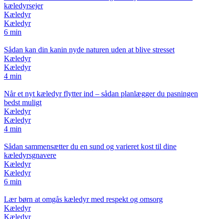
kæledyrsejer
Kæledyr
Kæledyr
6 min
Sådan kan din kanin nyde naturen uden at blive stresset
Kæledyr
Kæledyr
4 min
Når et nyt kæledyr flytter ind – sådan planlægger du pasningen
bedst muligt
Kæledyr
Kæledyr
4 min
Sådan sammensætter du en sund og varieret kost til dine
kæledyrsgnavere
Kæledyr
Kæledyr
6 min
Lær børn at omgås kæledyr med respekt og omsorg
Kæledyr
Kæledyr