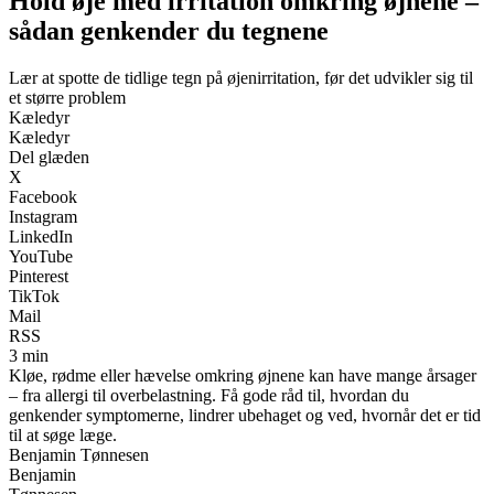
Hold øje med irritation omkring øjnene –
sådan genkender du tegnene
Lær at spotte de tidlige tegn på øjenirritation, før det udvikler sig til
et større problem
Kæledyr
Kæledyr
Del glæden
X
Facebook
Instagram
LinkedIn
YouTube
Pinterest
TikTok
Mail
RSS
3 min
Kløe, rødme eller hævelse omkring øjnene kan have mange årsager
– fra allergi til overbelastning. Få gode råd til, hvordan du
genkender symptomerne, lindrer ubehaget og ved, hvornår det er tid
til at søge læge.
Benjamin Tønnesen
Benjamin