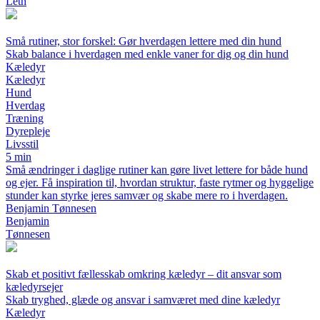
Leth
Små rutiner, stor forskel: Gør hverdagen lettere med din hund
Skab balance i hverdagen med enkle vaner for dig og din hund
Kæledyr
Kæledyr
Hund
Hverdag
Træning
Dyrepleje
Livsstil
5 min
Små ændringer i daglige rutiner kan gøre livet lettere for både hund
og ejer. Få inspiration til, hvordan struktur, faste rytmer og hyggelige
stunder kan styrke jeres samvær og skabe mere ro i hverdagen.
Benjamin Tønnesen
Benjamin
Tønnesen
Skab et positivt fællesskab omkring kæledyr – dit ansvar som
kæledyrsejer
Skab tryghed, glæde og ansvar i samværet med dine kæledyr
Kæledyr