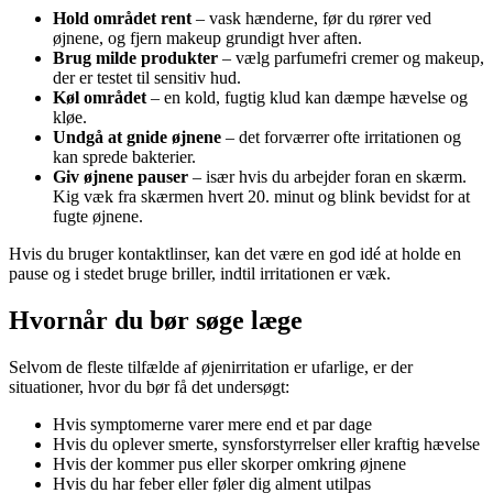
Hold området rent
– vask hænderne, før du rører ved
øjnene, og fjern makeup grundigt hver aften.
Brug milde produkter
– vælg parfumefri cremer og makeup,
der er testet til sensitiv hud.
Køl området
– en kold, fugtig klud kan dæmpe hævelse og
kløe.
Undgå at gnide øjnene
– det forværrer ofte irritationen og
kan sprede bakterier.
Giv øjnene pauser
– især hvis du arbejder foran en skærm.
Kig væk fra skærmen hvert 20. minut og blink bevidst for at
fugte øjnene.
Hvis du bruger kontaktlinser, kan det være en god idé at holde en
pause og i stedet bruge briller, indtil irritationen er væk.
Hvornår du bør søge læge
Selvom de fleste tilfælde af øjenirritation er ufarlige, er der
situationer, hvor du bør få det undersøgt:
Hvis symptomerne varer mere end et par dage
Hvis du oplever smerte, synsforstyrrelser eller kraftig hævelse
Hvis der kommer pus eller skorper omkring øjnene
Hvis du har feber eller føler dig alment utilpas