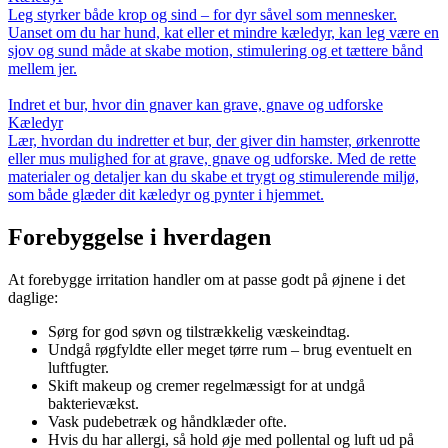
Leg styrker både krop og sind – for dyr såvel som mennesker.
Uanset om du har hund, kat eller et mindre kæledyr, kan leg være en
sjov og sund måde at skabe motion, stimulering og et tættere bånd
mellem jer.
Indret et bur, hvor din gnaver kan grave, gnave og udforske
Kæledyr
Lær, hvordan du indretter et bur, der giver din hamster, ørkenrotte
eller mus mulighed for at grave, gnave og udforske. Med de rette
materialer og detaljer kan du skabe et trygt og stimulerende miljø,
som både glæder dit kæledyr og pynter i hjemmet.
Forebyggelse i hverdagen
At forebygge irritation handler om at passe godt på øjnene i det
daglige:
Sørg for god søvn og tilstrækkelig væskeindtag.
Undgå røgfyldte eller meget tørre rum – brug eventuelt en
luftfugter.
Skift makeup og cremer regelmæssigt for at undgå
bakterievækst.
Vask pudebetræk og håndklæder ofte.
Hvis du har allergi, så hold øje med pollental og luft ud på