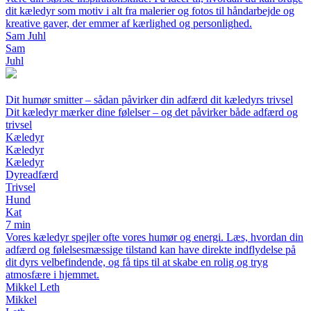
dit kæledyr som motiv i alt fra malerier og fotos til håndarbejde og
kreative gaver, der emmer af kærlighed og personlighed.
Sam Juhl
Sam
Juhl
Dit humør smitter – sådan påvirker din adfærd dit kæledyrs trivsel
Dit kæledyr mærker dine følelser – og det påvirker både adfærd og
trivsel
Kæledyr
Kæledyr
Kæledyr
Dyreadfærd
Trivsel
Hund
Kat
7 min
Vores kæledyr spejler ofte vores humør og energi. Læs, hvordan din
adfærd og følelsesmæssige tilstand kan have direkte indflydelse på
dit dyrs velbefindende, og få tips til at skabe en rolig og tryg
atmosfære i hjemmet.
Mikkel Leth
Mikkel