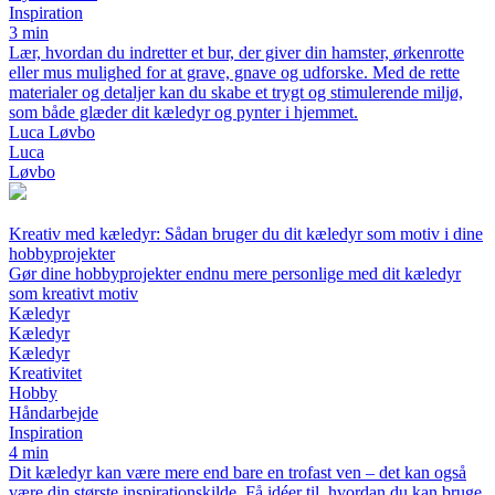
Inspiration
3 min
Lær, hvordan du indretter et bur, der giver din hamster, ørkenrotte
eller mus mulighed for at grave, gnave og udforske. Med de rette
materialer og detaljer kan du skabe et trygt og stimulerende miljø,
som både glæder dit kæledyr og pynter i hjemmet.
Luca Løvbo
Luca
Løvbo
Kreativ med kæledyr: Sådan bruger du dit kæledyr som motiv i dine
hobbyprojekter
Gør dine hobbyprojekter endnu mere personlige med dit kæledyr
som kreativt motiv
Kæledyr
Kæledyr
Kæledyr
Kreativitet
Hobby
Håndarbejde
Inspiration
4 min
Dit kæledyr kan være mere end bare en trofast ven – det kan også
være din største inspirationskilde. Få idéer til, hvordan du kan bruge