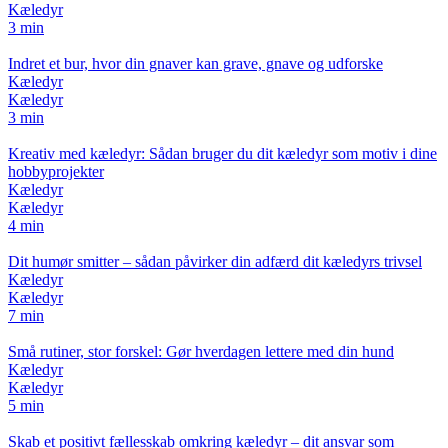
Kæledyr
3 min
Indret et bur, hvor din gnaver kan grave, gnave og udforske
Kæledyr
Kæledyr
3 min
Kreativ med kæledyr: Sådan bruger du dit kæledyr som motiv i dine
hobbyprojekter
Kæledyr
Kæledyr
4 min
Dit humør smitter – sådan påvirker din adfærd dit kæledyrs trivsel
Kæledyr
Kæledyr
7 min
Små rutiner, stor forskel: Gør hverdagen lettere med din hund
Kæledyr
Kæledyr
5 min
Skab et positivt fællesskab omkring kæledyr – dit ansvar som