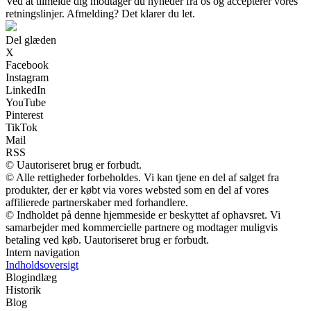
Ved at tilmelde dig modtager du nyheder fra os og accepterer vores
retningslinjer. Afmelding? Det klarer du let.
Del glæden
X
Facebook
Instagram
LinkedIn
YouTube
Pinterest
TikTok
Mail
RSS
© Uautoriseret brug er forbudt.
© Alle rettigheder forbeholdes. Vi kan tjene en del af salget fra
produkter, der er købt via vores websted som en del af vores
affilierede partnerskaber med forhandlere.
© Indholdet på denne hjemmeside er beskyttet af ophavsret. Vi
samarbejder med kommercielle partnere og modtager muligvis
betaling ved køb. Uautoriseret brug er forbudt.
Intern navigation
Indholdsoversigt
Blogindlæg
Historik
Blog