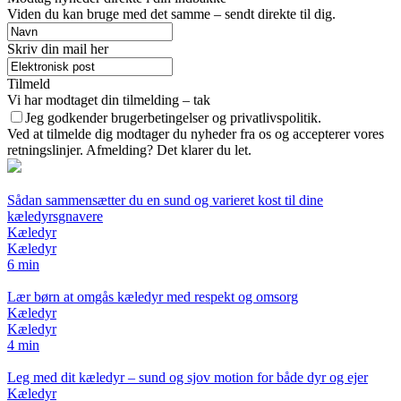
Viden du kan bruge med det samme – sendt direkte til dig.
Skriv din mail her
Tilmeld
Vi har modtaget din tilmelding – tak
Jeg godkender brugerbetingelser og privatlivspolitik.
Ved at tilmelde dig modtager du nyheder fra os og accepterer vores
retningslinjer. Afmelding? Det klarer du let.
Sådan sammensætter du en sund og varieret kost til dine
kæledyrsgnavere
Kæledyr
Kæledyr
6 min
Lær børn at omgås kæledyr med respekt og omsorg
Kæledyr
Kæledyr
4 min
Leg med dit kæledyr – sund og sjov motion for både dyr og ejer
Kæledyr