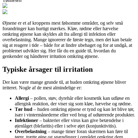
Tønnesen
Øjnene er et af kroppens mest følsomme områder, og selv små
forandringer kan hurtigt mærkes. Kløe, rødme eller hævelse
omkring øjnene kan skyldes alt fra allergi til infektion eller
overbelastning. Mange ignorerer de første tegn, men det kan betale
sig at reagere i tide – både for at lindre ubehaget og for at undgå, at
problemet udvikler sig. Her får du en guide til, hvordan du
genkender og håndterer irritation omkring øjnene.
Typiske årsager til irritation
Der kan være mange grunde til, at huden omkring øjnene bliver
irriteret. Nogle af de mest almindelige er:
Allergi
– pollen, støv, dyrehår eller kosmetik kan udløse en
allergisk reaktion, der viser sig som kløe, hævelse og rødme.
Tør hud
– huden omkring øjnene er tynd og kan let blive tør,
især i vintermånederne eller ved brug af udtørrende produkter.
Infektioner
– bakterier eller virus kan give betændelse i
øjenlåget (blefaritis) eller i selve øjet (konjunktivitis).
Overbelastning
– mange timer foran skærmen kan føre til
tørre, trætte øjne og spændinger i området omkring dem.