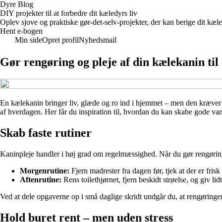
Dyre Blog
DIY projekter til at forbedre dit kæledyrs liv
Oplev sjove og praktiske gør-det-selv-projekter, der kan berige dit kæle
Hent e-bogen
Min side
Opret profil
Nyhedsmail
Gør rengøring og pleje af din kælekanin til
En kælekanin bringer liv, glæde og ro ind i hjemmet – men den kræver og
af hverdagen. Her får du inspiration til, hvordan du kan skabe gode van
Skab faste rutiner
Kaninpleje handler i høj grad om regelmæssighed. Når du gør rengøring o
Morgenrutine:
Fjern madrester fra dagen før, tjek at der er fris
Aftenrutine:
Rens toilethjørnet, fjern beskidt strøelse, og giv li
Ved at dele opgaverne op i små daglige skridt undgår du, at rengøringe
Hold buret rent – men uden stress