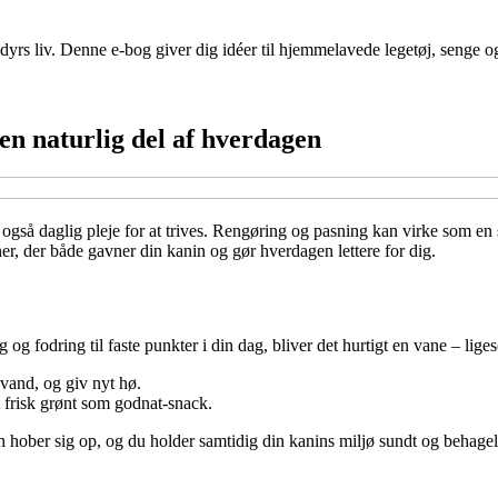
dyrs liv. Denne e-bog giver dig idéer til hjemmelavede legetøj, senge og
 en naturlig del af hverdagen
så daglig pleje for at trives. Rengøring og pasning kan virke som en st
er, der både gavner din kanin og gør hverdagen lettere for dig.
g fodring til faste punkter i din dag, bliver det hurtigt en vane – lig
k vand, og giv nyt hø.
dt frisk grønt som godnat-snack.
n hober sig op, og du holder samtidig din kanins miljø sundt og behagel