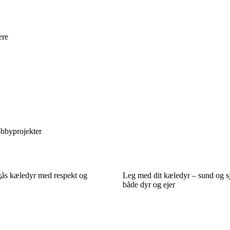
ere
obbyprojekter
ås kæledyr med respekt og
Leg med dit kæledyr – sund og s
både dyr og ejer