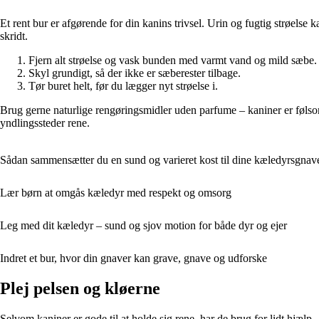
Et rent bur er afgørende for din kanins trivsel. Urin og fugtig strøels
skridt.
Fjern alt strøelse og vask bunden med varmt vand og mild sæbe.
Skyl grundigt, så der ikke er sæberester tilbage.
Tør buret helt, før du lægger nyt strøelse i.
Brug gerne naturlige rengøringsmidler uden parfume – kaniner er følsom
yndlingssteder rene.
Sådan sammensætter du en sund og varieret kost til dine kæledyrsgnav
Lær børn at omgås kæledyr med respekt og omsorg
Leg med dit kæledyr – sund og sjov motion for både dyr og ejer
Indret et bur, hvor din gnaver kan grave, gnave og udforske
Plej pelsen og kløerne
Selvom kaniner er gode til at holde sig rene, har de brug for lidt hjælp 