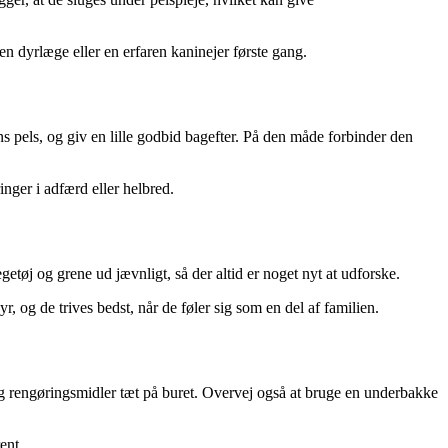
n dyrlæge eller en erfaren kaninejer første gang.
ens pels, og giv en lille godbid bagefter. På den måde forbinder den
nger i adfærd eller helbred.
egetøj og grene ud jævnligt, så der altid er noget nyt at udforske.
, og de trives bedst, når de føler sig som en del af familien.
se og rengøringsmidler tæt på buret. Overvej også at bruge en underbakke
ent.