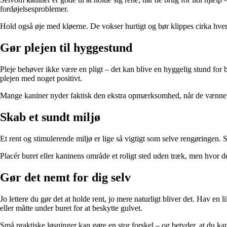
fordøjelsesproblemer.
Hold også øje med kløerne. De vokser hurtigt og bør klippes cirka hver 
Gør plejen til hyggestund
Pleje behøver ikke være en pligt – det kan blive en hyggelig stund for b
plejen med noget positivt.
Mange kaniner nyder faktisk den ekstra opmærksomhed, når de vænner sig 
Skab et sundt miljø
Et rent og stimulerende miljø er lige så vigtigt som selve rengøringen. S
Placér buret eller kaninens område et roligt sted uden træk, men hvor de
Gør det nemt for dig selv
Jo lettere du gør det at holde rent, jo mere naturligt bliver det. Hav en
eller måtte under buret for at beskytte gulvet.
Små praktiske løsninger kan gøre en stor forskel – og betyder, at du kan