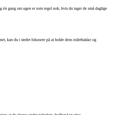
ring én gang om ugen er som regel nok, hvis du tager de små daglige
et, kan du i stedet fokusere på at holde dens toiletbakke og
gger, at de sluges under pelspleje, hvilket kan give