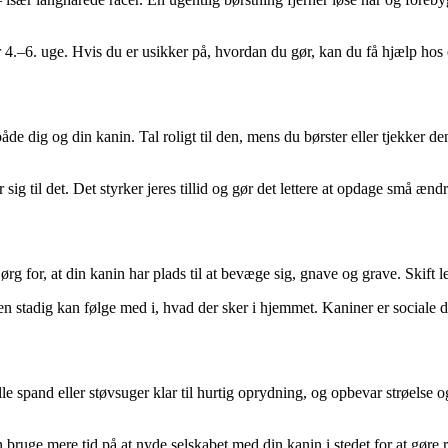
4.–6. uge. Hvis du er usikker på, hvordan du gør, kan du få hjælp hos e
åde dig og din kanin. Tal roligt til den, mens du børster eller tjekker d
til det. Det styrker jeres tillid og gør det lettere at opdage små ændri
ørg for, at din kanin har plads til at bevæge sig, gnave og grave. Skift l
n stadig kan følge med i, hvad der sker i hjemmet. Kaniner er sociale dyr
 lille spand eller støvsuger klar til hurtig oprydning, og opbevar strøel
 bruge mere tid på at nyde selskabet med din kanin i stedet for at gøre r