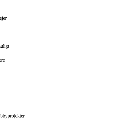
ejer
uligt
ere
obbyprojekter