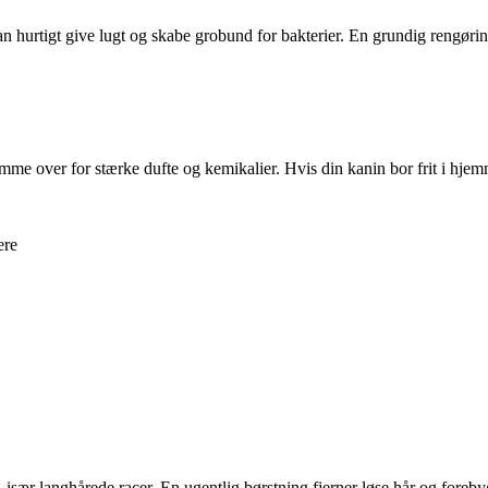
e kan hurtigt give lugt og skabe grobund for bakterier. En grundig rengø
me over for stærke dufte og kemikalier. Hvis din kanin bor frit i hjemm
ere
– især langhårede racer. En ugentlig børstning fjerner løse hår og foreby